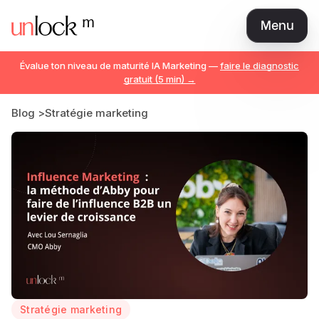
Menu
Love Brand
Évalue ton niveau de maturité IA Marketing —
faire le diagnostic
Marketeur AI Natif
gratuit (5 min) →
The Best CMO
Blog
>
Stratégie marketing
Abby : la méthode pour faire de l’influence B2B un levier d
Marketing Manager / Expert
Communauté
Librairie
Tarifs
Teams
Se connecter
Rejoindre
Stratégie marketing