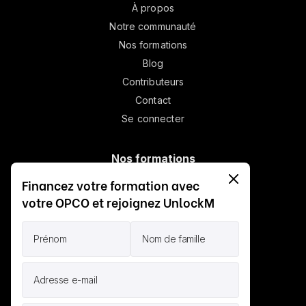
À propos
Notre communauté
Nos formations
Blog
Contributeurs
Contact
Se connecter
Nos formations
Relation avec la C-suite
Financez votre formation avec
Community led growth
votre OPCO et rejoignez UnlockM
Board & Marketing
Budget marketing
CMO Data Driven
Culture d'équipe
Scalable team
Love brand