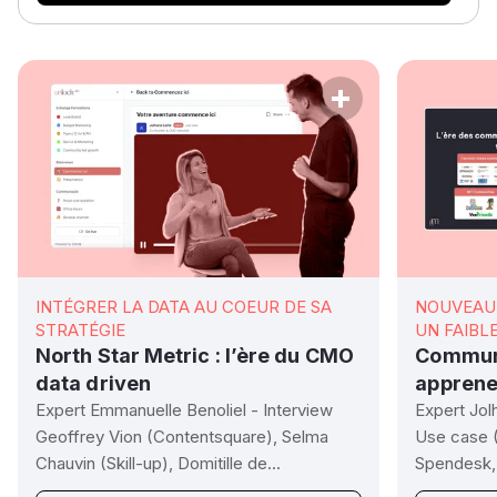
INTÉGRER LA DATA AU COEUR DE SA
NOUVEAU 
STRATÉGIE
UN FAIBL
North Star Metric : l’ère du CMO
Communi
data driven
apprene
Expert Emmanuelle Benoliel - Interview
Expert Jol
Geoffrey Vion (Contentsquare), Selma
Use case (
Chauvin (Skill-up), Domitille de...
Spendesk, 