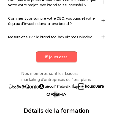
votre votre projet love brand soit successful ?
faire évoluer votre marque de manière cohérente et
efficace.​
Utilisez des outils pratiques et des indicateurs pertinents
Comment convaincre votre CEO, vos pairs et votre
équipe d’investir dans la love brand ?
pour piloter et présenter votre stratégie de marque avec
assurance.​
Apprenez à articuler les bénéfices d’une stratégie de
Mesure et suivi : la brand toolbox ultime UnlockM
marque forte pour obtenir l’adhésion de vos pairs et du
dirigeant de votre entreprise (parce qu'on en a assez
Accédez à une boîte à outils complète pour mesurer,
d'entendre que la brand c'est pas ROIste ;)
suivre et ajuster votre stratégie de marque en continu.​
15 jours essai
Nos membres sont les leaders
marketing d’entreprises de 1ers plans
Détails de la formation