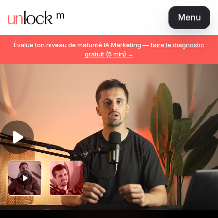
Menu
Love Brand
Évalue ton niveau de maturité IA Marketing —
faire le diagnostic
Marketeur AI Natif
gratuit (5 min) →
The Best CMO
Marketing Manager / Expert
Communauté
Librairie
Tarifs
Teams
Se connecter
Rejoindre