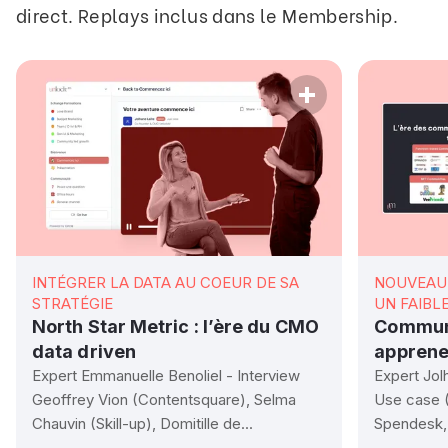
direct. Replays inclus dans le Membership.
INTÉGRER LA DATA AU COEUR DE SA
NOUVEAU 
STRATÉGIE
UN FAIBL
North Star Metric : l’ère du CMO
Communi
data driven
apprene
Expert Emmanuelle Benoliel - Interview
Expert Jol
Geoffrey Vion (Contentsquare), Selma
Use case (
Chauvin (Skill-up), Domitille de...
Spendesk, 