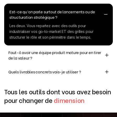
Est-ce qu’on parle surtout de lancements ou de
structuration stratégique ?
Les deux. Vous repartez avec des outils pour
industrialiser vos go-to-market ET des grilles pour
structurer le rôle et son périmètre dans le temps.
Faut-il avoir une équipe produit mature pour en tirer
de la valeur ?
Non. Justement : la formation vous aide à poser les
Quels livrables concrets vais-je utiliser ?
fondations, même dans un contexte early.
Des templates prêts à l’emploi (messaging, launch
Tous les outils dont vous avez besoin
checklist, battlecard, orga), des plans d’action 30-60-90,
des KPIs, des outils d’aide au recrutement et des
pour changer de
dimension
exemples tirés du réel.