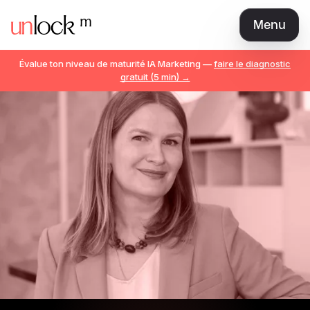
Menu
Love Brand
Évalue ton niveau de maturité IA Marketing —
faire le diagnostic
Marketeur AI Natif
gratuit (5 min) →
The Best CMO
Marketing Manager / Expert
Communauté
Librairie
Tarifs
Teams
Se connecter
Rejoindre