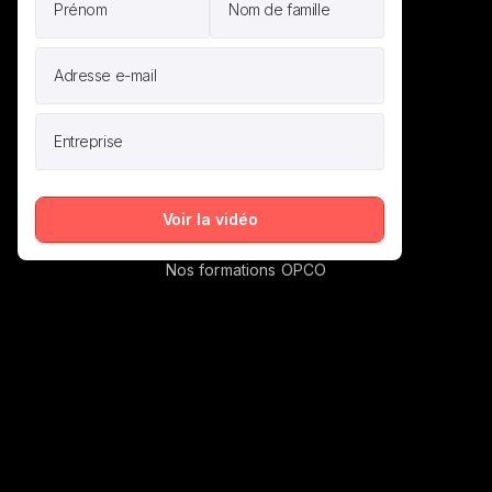
CMO Data Driven
Culture d'équipe
Scalable team
Love brand
Liens utiles
Mentions légales
Voir la vidéo
Informations Handicap
Nos formations OPCO
Conditions générales de vente
Préférences cookies