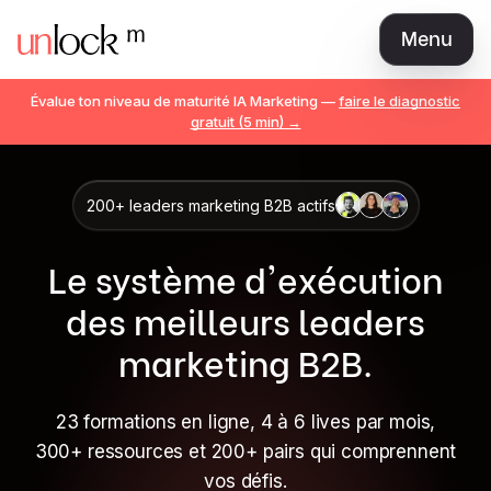
Menu
Love Brand
Évalue ton niveau de maturité IA Marketing —
faire le diagnostic
Marketeur AI Natif
gratuit (5 min) →
The Best CMO
Marketing Manager / Expert
200+ leaders marketing B2B actifs
Communauté
Le système d'exécution
Librairie
Tarifs
des
meilleurs leaders
Teams
marketing B2B.
Se connecter
Rejoindre
23 formations en ligne, 4 à 6 lives par mois,
300+ ressources et 200+ pairs qui comprennent
vos défis.