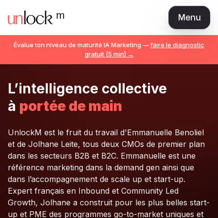
Menu
Love Brand
Évalue ton niveau de maturité IA Marketing —
faire le diagnostic
Marketeur AI Natif
gratuit (5 min) →
The Best CMO
Marketing Manager / Expert
L’intelligence collective
Communauté
à
portée de main
Librairie
UnlockM est le fruit du travail d'Emmanuelle Benoliel
Tarifs
et de Jolhane Leite, tous deux CMOs de premier plan
Teams
dans les secteurs B2B et B2C. Emmanuelle est une
référence marketing dans la demand gen ainsi que
Se connecter
dans l’accompagnement de scale up et start-up.
Rejoindre
Expert français en Inbound et Community Led
Growth, Jolhane a construit pour les plus belles start-
up et PME des programmes go-to-market uniques et