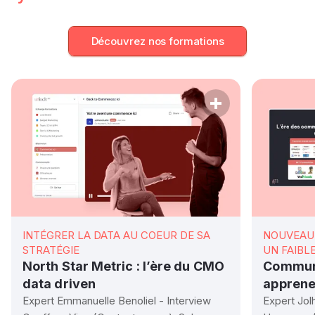
du peer-to-peer learning. Chaque membre pourra
apporter sa pierre à l’édifice en partageant son
expertise sur chaque thématique de formation.
Découvrez nos formations
INTÉGRER LA DATA AU COEUR DE SA
NOUVEAU 
STRATÉGIE
UN FAIBL
North Star Metric : l’ère du CMO
Communi
data driven
apprene
Expert Emmanuelle Benoliel - Interview
Expert Jol