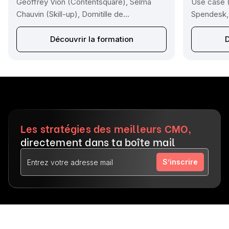
Geoffrey Vion (Contentsquare), Selma
Use case (
Chauvin (Skill-up), Domitille de...
Spendesk, 
Découvrir la formation
D
Les stratégies des meilleurs CMO,
directement dans ta boîte mail
S’inscrire