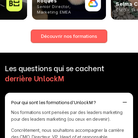
Roques
Selma C
Senior Director,
CMO - Ski
Marketing EMEA
Découvrir nos formations
Les questions qui se cachent
derrière UnlockM
Pour qui sont les formations d’UnlockM ?
Nos formations sont pensées par des leaders marketing
pour des leaders marketing (ou ceux en devenir).
Concrètement, nous souhaitons accompagner la carrière
des CMO, Directeur, VP, Head of et responsable