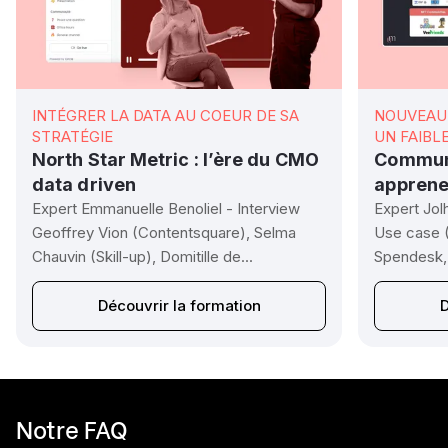
INTÉGRER LA DATA AU COEUR DE SA
NOUVEAU 
STRATÉGIE
UN FAIBL
North Star Metric : l’ère du CMO
Communi
data driven
apprene
Expert Emmanuelle Benoliel - Interview
Expert Jol
Geoffrey Vion (Contentsquare), Selma
Use case (
Chauvin (Skill-up), Domitille de...
Spendesk, 
Découvrir la formation
D
Notre FAQ