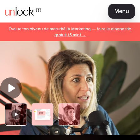
Menu
Love Brand
Évalue ton niveau de maturité IA Marketing —
faire le diagnostic
Marketeur AI Natif
gratuit (5 min) →
The Best CMO
Marketing Manager / Expert
Communauté
Librairie
Tarifs
Teams
Se connecter
Rejoindre